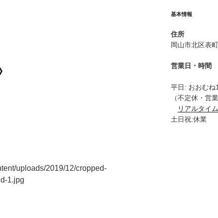
基本情報
住所
岡山市北区表町
営業日・時間
平日: おおむね11:
（不定休・営
リアルタイ
土日祝:休業
ntent/uploads/2019/12/cropped-
-1.jpg