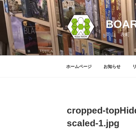
コ
ン
テ
BOA
ン
ツ
岡山 表町
へ
ス
キ
ッ
ホームページ
お知らせ
プ
cropped-topH
scaled-1.jpg