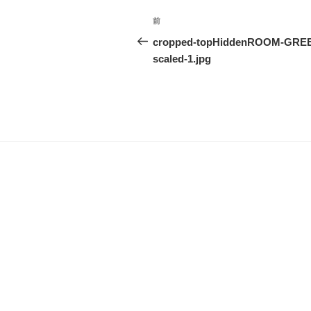
投
前
過
稿
去
cropped-topHiddenROOM-GRE
の
scaled-1.jpg
ナ
投
ビ
稿
ゲ
ー
シ
ョ
ン