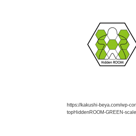
https://kakushi-beya.com/wp-co
topHiddenROOM-GREEN-scaled